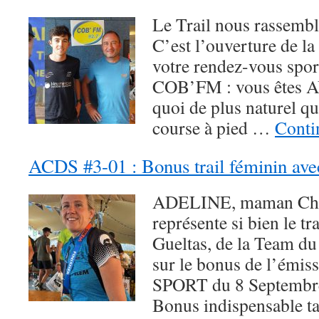
Le Trail nous rassembl
C’est l’ouverture de l
votre rendez-vous spo
COB’FM : vous êtes
quoi de plus naturel q
course à pied …
Conti
ACDS #3-01 : Bonus trail féminin ave
ADELINE, maman Cha
représente si bien le tr
Gueltas, de la Team du
sur le bonus de l’ém
SPORT du 8 Septembre
Bonus indispensable ta