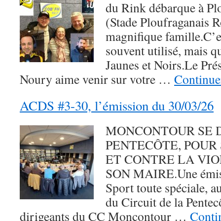
du Rink débarque à P
(Stade Ploufraganais R
magnifique famille.C’es
souvent utilisé, mais q
Jaunes et Noirs.Le Pré
Noury aime venir sur votre …
Continuer
ACDS #3-30, l’émission du 30/03/26
MONCONTOUR SE D
PENTECÔTE, POUR
ET CONTRE LA VIO
SON MAIRE.Une émiss
Sport toute spéciale, a
du Circuit de la Pente
dirigeants du CC Moncontour …
Contin