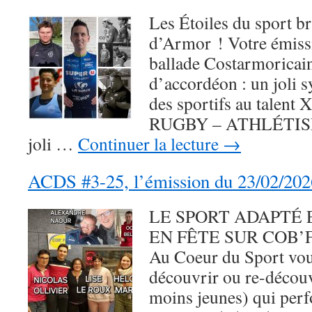
Les Étoiles du sport br
d’Armor ! Votre émiss
ballade Costarmoricain
d’accordéon : un joli 
des sportifs au tale
RUGBY – ATHLÉTISM
joli …
Continuer la lecture
→
ACDS #3-25, l’émission du 23/02/202
LE SPORT ADAPTÉ 
EN FÊTE SUR COB’FM
Au Coeur du Sport vou
découvrir ou re-découv
moins jeunes) qui per