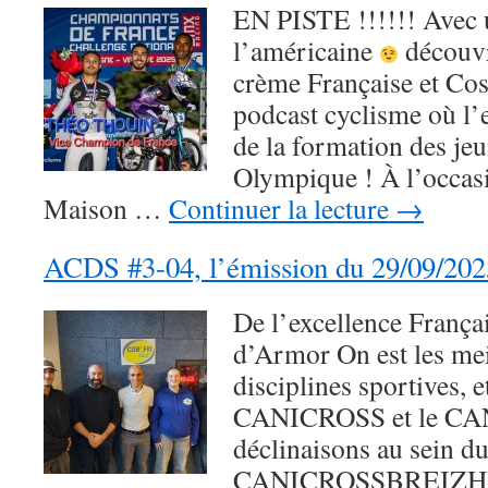
EN PISTE !!!!!! Avec u
l’américaine
découvr
crème Française et Co
podcast cyclisme où l’e
de la formation des je
Olympique ! À l’occasi
Maison …
Continuer la lecture
→
ACDS #3-04, l’émission du 29/09/202
De l’excellence França
d’Armor On est les mei
disciplines sportives, e
CANICROSS et le CAN
déclinaisons au sein d
CANICROSSBREIZH de 