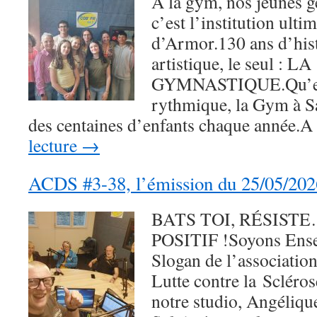
À la gym, nos jeunes g
c’est l’institution ulti
d’Armor.130 ans d’hist
artistique, le seul : LA
GYMNASTIQUE.Qu’elle 
rythmique, la Gym à S
des centaines d’enfants chaque année.
lecture
→
ACDS #3-38, l’émission du 25/05/202
BATS TOI, RÉSIST
POSITIF !Soyons Ensem
Slogan de l’associatio
Lutte contre la Scléro
notre studio, Angélique