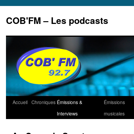
Aller
au
COB'FM – Les podcasts
contenu
Accueil
Chroniques
Émissions &
Émissions
Interviews
musicales