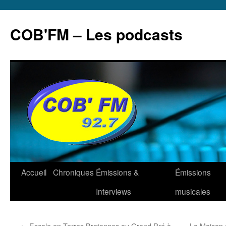
Aller
au
COB'FM – Les podcasts
contenu
Accueil
Chroniques
Émissions &
Émissions
Interviews
musicales
←
Escale en Terres Bretonnes au Grand Pré à
La Maison 