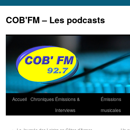
Aller
au
COB'FM – Les podcasts
contenu
Accueil
Chroniques
Émissions &
Émissions
Interviews
musicales
←
La Journée des Loisirs en Côtes d’Armor
Un c