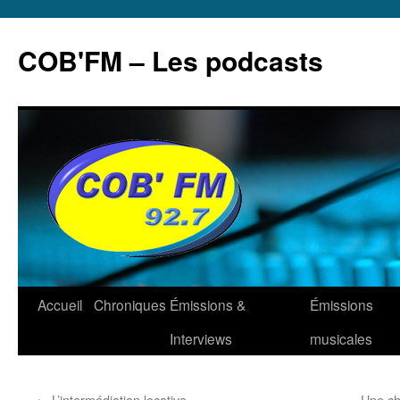
Aller
au
COB'FM – Les podcasts
contenu
Accueil
Chroniques
Émissions &
Émissions
Interviews
musicales
←
L’intermédiation locative
Une ch