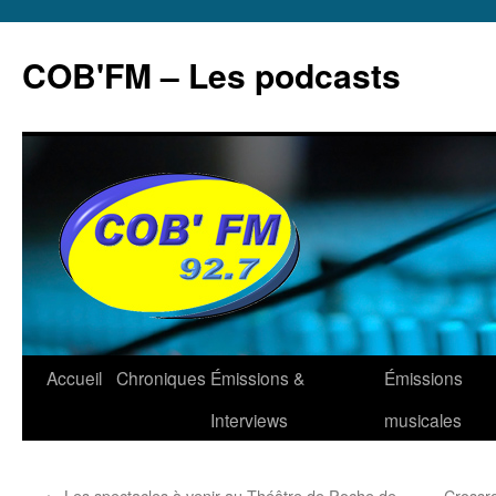
Aller
au
COB'FM – Les podcasts
contenu
Accueil
Chroniques
Émissions &
Émissions
Interviews
musicales
←
Les spectacles à venir au Théâtre de Poche de
Crossro