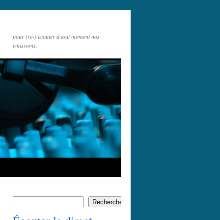
pour (ré-) écouter à tout moment nos
émissions,
Rechercher