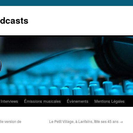
dcasts
Interviews
Émissions musicales
Évènements
Mentions Légales
le version de
Le Petit Village, à Lanfains, fête ses 45 ans
→