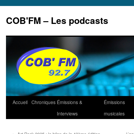
Aller
au
COB'FM – Les podcasts
contenu
Accueil
Chroniques
Émissions &
Émissions
Interviews
musicales
←
Art Rock 2025 : le bilan de la 42ème édition
L’a