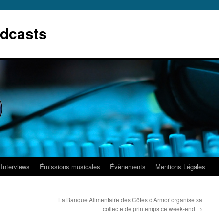
dcasts
Interviews
Émissions musicales
Évènements
Mentions Légales
La Banque Alimentaire des Côtes d’Armor organise sa
collecte de printemps ce week-end
→