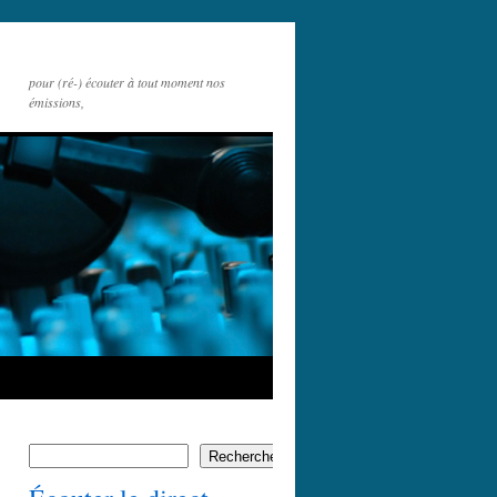
pour (ré-) écouter à tout moment nos
émissions,
Rechercher