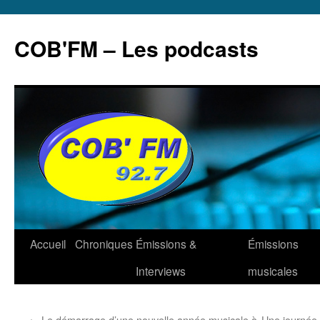
Aller
au
COB'FM – Les podcasts
contenu
Accueil
Chroniques
Émissions &
Émissions
Interviews
musicales
←
Le démarrage d’une nouvelle année musicale à
Une journée 