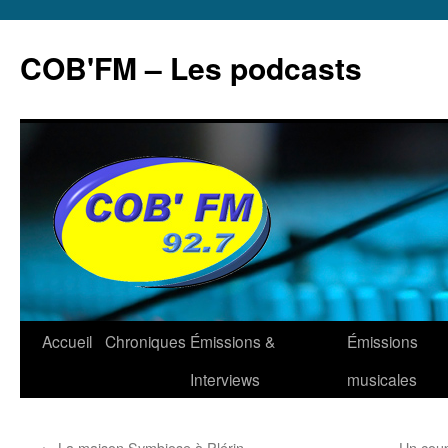
Aller
au
COB'FM – Les podcasts
contenu
Accueil
Chroniques
Émissions &
Émissions
Interviews
musicales
←
La maison Symbiose à Plérin
Un coup