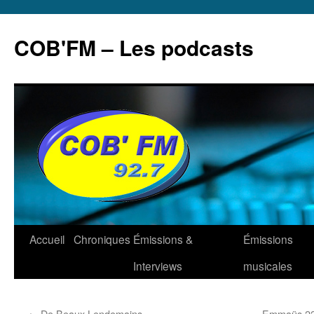
Aller
au
COB'FM – Les podcasts
contenu
Accueil
Chroniques
Émissions &
Émissions
Interviews
musicales
←
De Beaux Lendemains
Emmaüs 22 